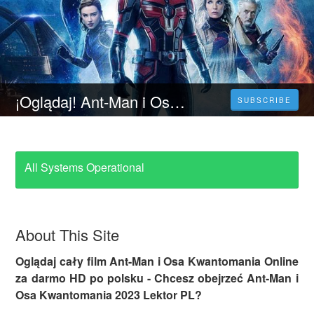
¡Oglądaj! Ant-Man i Osa: Kwantomania (HD) Cały Film — po Polsku za Darmo
SUBSCRIBE
All Systems Operational
About This Site
Oglądaj cały film Ant-Man i Osa Kwantomania Online
za darmo HD po polsku - Chcesz obejrzeć Ant-Man i
Osa Kwantomania 2023 Lektor PL?