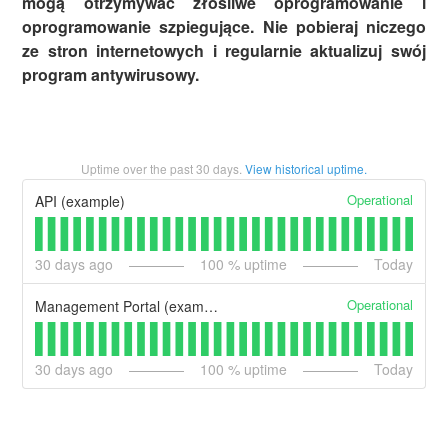
mogą otrzymywać złośliwe oprogramowanie i
oprogramowanie szpiegujące. Nie pobieraj niczego
ze stron internetowych i regularnie aktualizuj swój
program antywirusowy.
Uptime over the past
30
days.
View historical uptime.
Operational
API (example)
30
days ago
100
% uptime
Today
Operational
Management Portal (example)
30
days ago
100
% uptime
Today