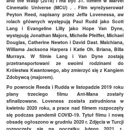
and the Wasp (2018) i ma być 31. filmem w Marvel
Cinematic Universe (MCU) . . Film wyreżyserował
Peyton Reed, napisany przez Jeffa Lovenessa, aw
rolach głównych występują Paul Rudd jako Scott
Lang i Evangeline Lilly jako Hope Van Dyne,
występują Jonathan Majors, Michelle Pfeiffer, Michael
Douglas, Catherine Newton i David Dast. Malchiana,
Williama Jacksona Harpera i Katie Oh. Briana, Billa
Murraya. W filmie Lang i Van Dyne zostają
przetransportowani ze swoimi rodzinami do
Królestwa Kwantowego, aby zmierzyć się z Kangiem
Zdobywcą (majorem).
Po powrocie Reeda i Rudda w listopadzie 2019 roku
plany trzeciego filmu Ant-Mana zostały
sfinalizowane. Loveness została zatrudniona w
kwietniu 2020 roku, a prace nad filmem rozpoczęły
się podczas pandemii COVID-19. Tytuł filmu i nową
obsadę ogłoszono w grudniu 2020 r. Zdjęcia w Turcji
rozpoczęły się na początku lutego 2021 r.,